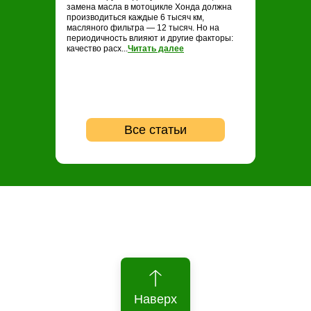
замена масла в мотоцикле Хонда должна
замене масла н
производиться каждые 6 тысяч км,
проводить ТО ка
масляного фильтра — 12 тысяч. Но на
опытные байкер
периодичность влияют и другие факторы:
регулярность не
качество расх...
Читать далее
...
Читать далее
Все статьи
Наверх