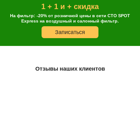
1 + 1 и + скидка
На фильтр: -20% от розничной цены в сети СТО SPOT
Express на воздушный и салонный фильтр.
Записаться
Отзывы наших клиентов
Остались сомнения?
А что так дешево?
Все масла, которые есть в нашем ассортименте, являются