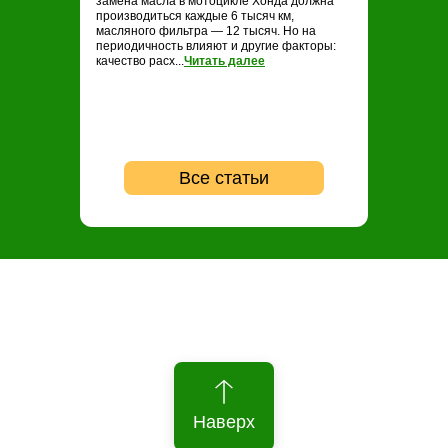
замена масла в мотоцикле Хонда должна
замене масла н
производиться каждые 6 тысяч км,
проводить ТО ка
масляного фильтра — 12 тысяч. Но на
опытные байкер
периодичность влияют и другие факторы:
регулярность не
качество расх...
Читать далее
...
Читать далее
Все статьи
Наверх