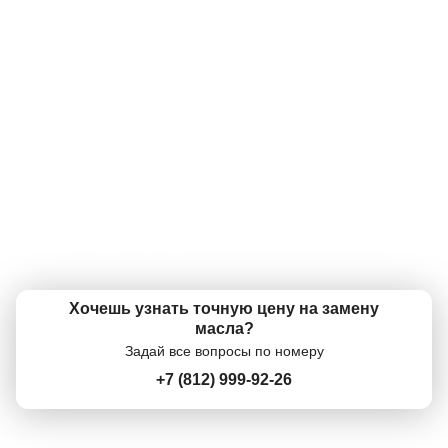
оригинальными и сертифицированными. Низкие цены - наш конек!
А фильтр есть на мою машину?
Да, конечно же, фильтр есть. В наличии огромный ассортимент
масляных фильтров практически для любой машины!
А что так дорого?
Онлайн запись
У нас одни из самых низких цен в городе на моторные масла. А
учитывая бесплатную замену, вообще супер низкие! Вам меняют масло
по цене канистры в магазине!
Выберите одну или несколько услуг
История обслуживания
А когда можно поменять?
Ежедневно с 09:00 - 21:00 можно записаться по телефону +7 (812) 999-
92-26, или приехать и поменять в рабочее время. У нас экспресс замена
Номер телефона
масла без очередей. Приехал и поменял.
Далее
ОК
Хочешь узнать точную цену на замену
масла?
Задай все вопросы по номеру
+7 (812) 999-92-26