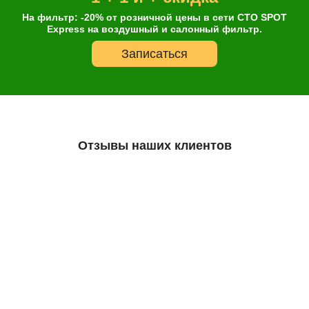
На фильтр: -20% от розничной цены в сети СТО SPOT
Express на воздушный и салонный фильтр.
Записаться
Отзывы наших клиентов
Остались сомнения?
А что так дешево?
Все масла, которые есть в нашем ассортименте, являются