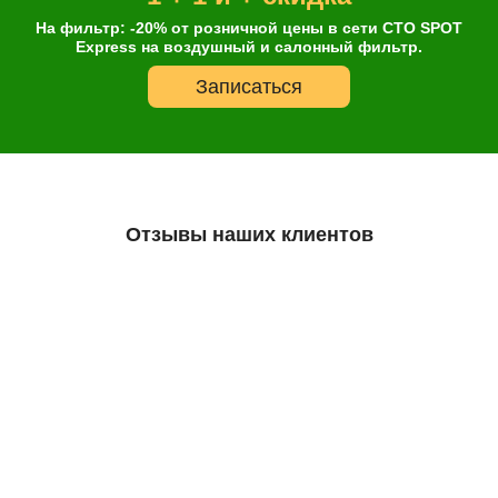
На фильтр: -20% от розничной цены в сети СТО SPOT
Express на воздушный и салонный фильтр.
Записаться
Отзывы наших клиентов
Остались сомнения?
А что так дешево?
Все масла, которые есть в нашем ассортименте, являются