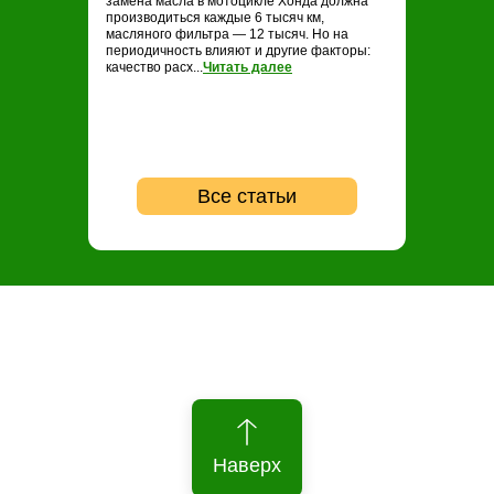
замена масла в мотоцикле Хонда должна
замене масла н
производиться каждые 6 тысяч км,
проводить ТО ка
масляного фильтра — 12 тысяч. Но на
опытные байкер
периодичность влияют и другие факторы:
регулярность не
качество расх...
Читать далее
...
Читать далее
Все статьи
Наверх