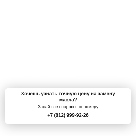
оригинальными и сертифицированными. Низкие цены - наш конек!
А фильтр есть на мою машину?
Да, конечно же, фильтр есть. В наличии огромный ассортимент
масляных фильтров практически для любой машины!
А что так дорого?
Онлайн запись
У нас одни из самых низких цен в городе на моторные масла. А
учитывая бесплатную замену, вообще супер низкие! Вам меняют масло
по цене канистры в магазине!
Выберите одну или несколько услуг
История обслуживания
А когда можно поменять?
Ежедневно с 09:00 - 21:00 можно записаться по телефону +7 (812) 999-
92-26, или приехать и поменять в рабочее время. У нас экспресс замена
Номер телефона
масла без очередей. Приехал и поменял.
Далее
ОК
Хочешь узнать точную цену на замену
масла?
Задай все вопросы по номеру
+7 (812) 999-92-26