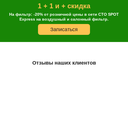
1 + 1 и + скидка
На фильтр: -20% от розничной цены в сети СТО SPOT
Express на воздушный и салонный фильтр.
Записаться
Отзывы наших клиентов
Остались сомнения?
А что так дешево?
Все масла, которые есть в нашем ассортименте, являются