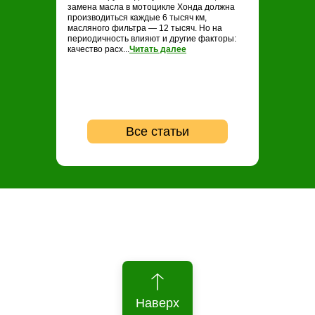
замена масла в мотоцикле Хонда должна
замене масла н
производиться каждые 6 тысяч км,
проводить ТО ка
масляного фильтра — 12 тысяч. Но на
опытные байкер
периодичность влияют и другие факторы:
регулярность не
качество расх...
Читать далее
...
Читать далее
Все статьи
Наверх