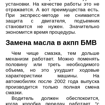
Выберите одну или несколько услуг
История обслуживания
установки. На качестве работы это не
отражается. А вот преимущества есть.
При экспресс-методе не снимается
Номер телефона
защита с двигателя, подъемник
Далее
становится не нужен. Значительно
ОК
экономится время процедуры.
Замена масла в акпп БМВ
Чем чище смазка, тем дольше
механизм работает. Можно поменять
половину или треть необходимого
объема, но это ухудшит ходовые
характеристики машины. На
автомобилях после 2002 года выпуска
производится только полная смена
смазки.
Водитель должен обеспокоится,
когда коробка передач работает “с