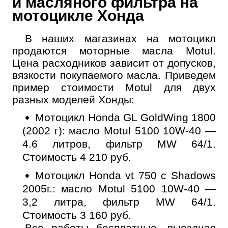
и масляного фильтра на
Выберите одну или несколько услуг
История обслуживания
мотоцикле Хонда
В наших магазинах на мотоцикл
Номер телефона
продаются моторные масла Motul.
Далее
Цена расходников зависит от допусков,
ОК
вязкости покупаемого масла. Приведем
пример стоимости Motul для двух
разных моделей Хонды:
Мотоцикл Honda GL GoldWing 1800
(2002 г): масло Motul 5100 10W-40 —
4.6 литров, фильтр MW 64/1.
Стоимость 4 210 руб.
Мотоцикл Honda vt 750 c Shadows
2005г.: масло Motul 5100 10W-40 —
3,2 литра, фильтр MW 64/1.
Стоимость 3 160 руб.
Все работы бесплатные, выездная