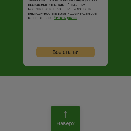
замена масла в мотоцикле Хонда должна
замене масла н
производиться каждые 6 тысяч км,
проводить ТО ка
масляного фильтра — 12 тысяч. Но на
опытные байкер
периодичность влияют и другие факторы:
регулярность не
качество расх...
Читать далее
...
Читать далее
Все статьи
Наверх