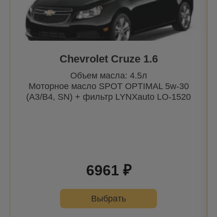
6 (GG/GY) | 02-07
6 (GH) | 08-
6 (GJ) | 13-
Chevrolet Cruze 1.6
616 | 73-78
Объем масла: 4.5л
626 I (CB) | 79-82
Моторное масло SPOT OPTIMAL 5w-30
626 II (GC) | 82-87
(A3/B4, SN) + фильтр
LYNXauto
LO-1520
626 III (GD/GV) | 87-92
626 IV (GE) | 91-98
626 V (GF/GW) | 97-02
818 | 77-78
6961 ₽
929 | 79-91
Выбрать
Artis | 98-