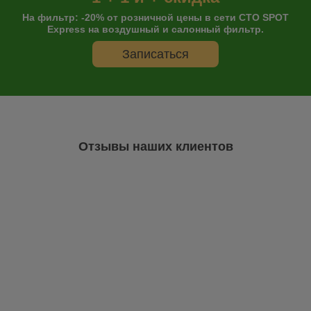
E 2500-Serie | 77-
На фильтр: -20% от розничной цены в сети СТО SPOT
E 3000-Serie | 77-
Express на воздушный и салонный фильтр.
E-Serie | 75-
Записаться
Econovan | 84-
MPV | 95-06
MX-3 | 91-
Отзывы наших клиентов
MX-5 | 90-
MX-6 | 92-97
Premacy | 99-05
RX-7 | 79-93
RX-8 (SE/FE) | 03-10
Остались сомнения?
Tribute | 00-08
А что так дешево?
Все масла, которые есть в нашем ассортименте, являются
Xedos 6 | 92-99