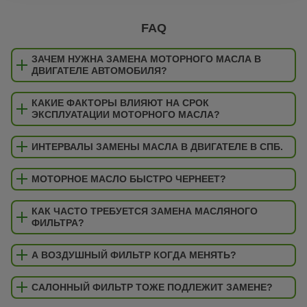
SLK (R171) | 04-11
FAQ
SLK (R172) | 11-16
ЗАЧЕМ НУЖНА ЗАМЕНА МОТОРНОГО МАСЛА В
ДВИГАТЕЛЕ АВТОМОБИЛЯ?
SLR (R199) | 04-10
SLS AMG (C197) | 10-
КАКИЕ ФАКТОРЫ ВЛИЯЮТ НА СРОК
ЭКСПЛУАТАЦИИ МОТОРНОГО МАСЛА?
Sprinter Classic (909 / Russia) | 13-
ИНТЕРВАЛЫ ЗАМЕНЫ МАСЛА В ДВИГАТЕЛЕ В СПБ.
Sprinter I (901/902/903/904) | 95-06
Sprinter II (906) | 06-
МОТОРНОЕ МАСЛО БЫСТРО ЧЕРНЕЕТ?
Sprinter III (907, 910) | 18-
КАК ЧАСТО ТРЕБУЕТСЯ ЗАМЕНА МАСЛЯНОГО
ФИЛЬТРА?
Transporter 206-210 (601/T1) | 71-96
Transporter 307-310 (602/T1) | 60-96
А ВОЗДУШНЫЙ ФИЛЬТР КОГДА МЕНЯТЬ?
Transporter 407-410 (611/309) | 63-95
САЛОННЫЙ ФИЛЬТР ТОЖЕ ПОДЛЕЖИТ ЗАМЕНЕ?
V-Klasse (638/2) | 96-03