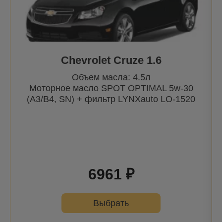
CL (C215) | 99-06
CL (C216) | 06-
CLA (C117/X117) | 13-
Chevrolet Cruze 1.6
CLA (W118) | 19-
Объем масла: 4.5л
CLC (C203) | 08-
Моторное масло SPOT OPTIMAL 5w-30
CLK (A/C209) | 02-09
(A3/B4, SN) + фильтр
LYNXauto
LO-1520
CLK (C208) | 97-03
CLS (C218) CLS Shooting Brake (X218) | 10-
CLS (C219) | 04-10
6961 ₽
CLS (C257) | 18-
E-Klasse (124) | 93-97
Выбрать
E-Klasse (W/S210) | 95-03