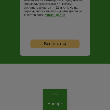
замена масла в мотоцикле Хонда должна
замене масла н
производиться каждые 6 тысяч км,
проводить ТО ка
W123/S123/C123 | 76-85
масляного фильтра — 12 тысяч. Но на
опытные байкер
периодичность влияют и другие факторы:
регулярность не
W124/S124/C124/R124 | 84-93
качество расх...
Читать далее
...
Читать далее
X-Klasse (W470) | 17-
Все статьи
Наверх